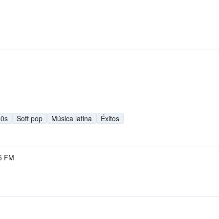
80s
Soft pop
Música latina
Éxitos
5 FM