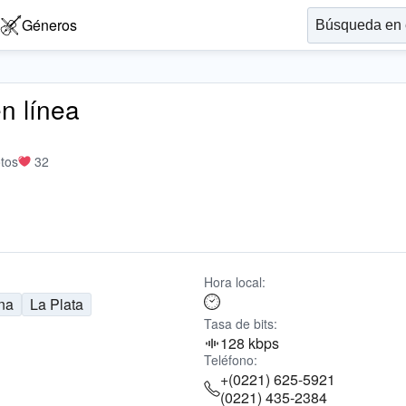
Géneros
n línea
tos
32
Hora local:
na
La Plata
Tasa de bits:
128 kbps
Teléfono:
+(0221) 625-5921
(0221) 435-2384