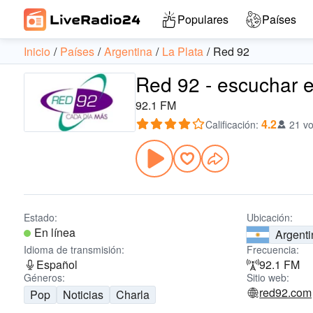
Populares
Países
Inicio
Países
Argentina
La Plata
Red 92
Red 92 - escuchar e
92.1 FM
4.2
Calificación
:
21 vo
Estado:
Ubicación:
En línea
Argenti
Idioma de transmisión:
Frecuencia:
Español
92.1 FM
Géneros:
Sitio web:
red92.com
Pop
Noticias
Charla