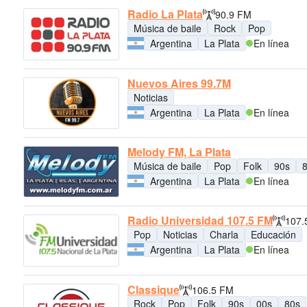
Radio La Plata
90.9 FM
Música de baile
Rock
Pop
Argentina
La Plata
En línea
Nuevos Aires 99.7M
Noticias
Argentina
La Plata
En línea
Melody FM, La Plata
Música de baile
Pop
Folk
90s
Argentina
La Plata
En línea
Radio Universidad 107.5 FM
107.
Pop
Noticias
Charla
Educación
Argentina
La Plata
En línea
Classique
106.5 FM
Rock
Pop
Folk
90s
00s
80s