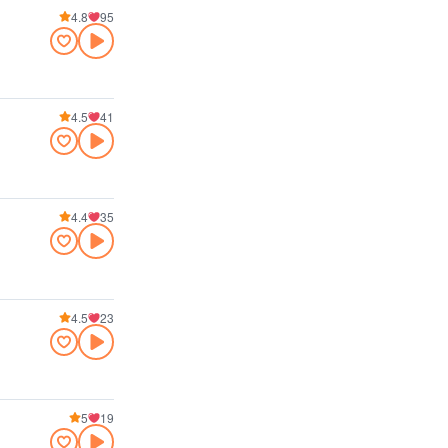
4.8
95
4.5
41
4.4
35
4.5
23
5
19