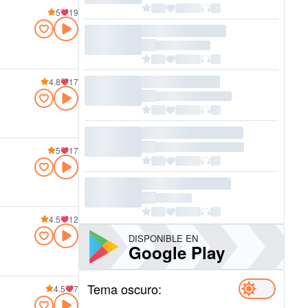
5
19
4.8
17
5
17
4.5
12
DISPONIBLE EN
Google Play
Tema oscuro:
4.5
7