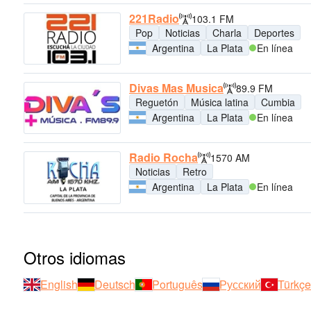
221Radio
103.1 FM
Pop
Noticias
Charla
Deportes
Argentina
La Plata
En línea
Divas Mas Musica
89.9 FM
Reguetón
Música latina
Cumbia
Argentina
La Plata
En línea
Radio Rocha
1570 AM
Noticias
Retro
Argentina
La Plata
En línea
Otros idiomas
English
Deutsch
Português
Русский
Türkçe