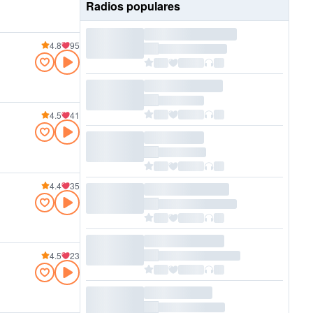
Radios populares
4.8
95
4.5
41
4.4
35
4.5
23