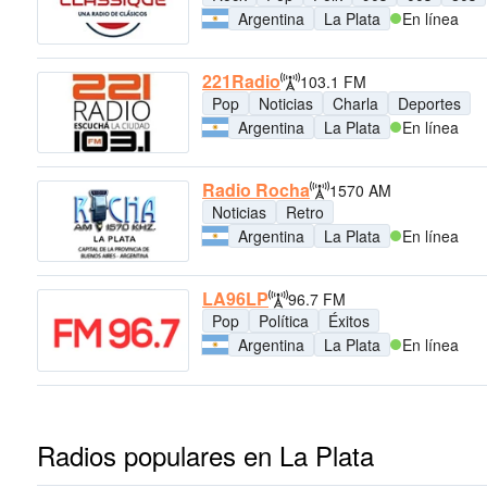
Argentina
La Plata
En línea
221Radio
103.1 FM
Pop
Noticias
Charla
Deportes
Argentina
La Plata
En línea
Radio Rocha
1570 AM
Noticias
Retro
Argentina
La Plata
En línea
LA96LP
96.7 FM
Pop
Política
Éxitos
Argentina
La Plata
En línea
Radios populares en La Plata