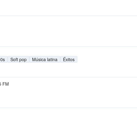
80s
Soft pop
Música latina
Éxitos
5 FM