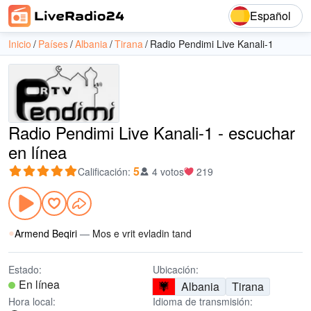
Español
Inicio
Países
Albania
Tirana
Radio Pendimi Live Kanali-1
Radio Pendimi Live Kanali-1 - escuchar
en línea
5
Calificación
:
4 votos
219
Armend Beqiri
—
Mos e vrit evladin tand
Estado:
Ubicación:
En línea
Albania
Tirana
Hora local:
Idioma de transmisión: