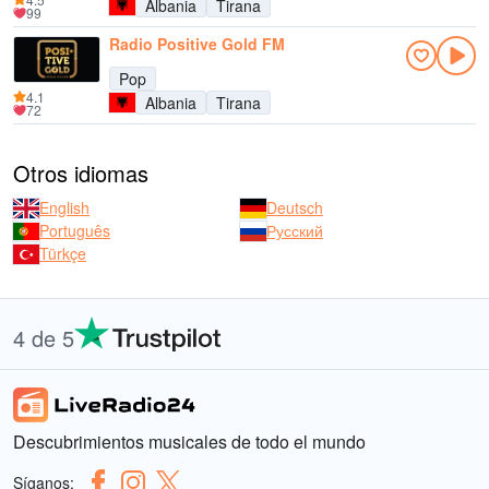
Albania
Tirana
99
Radio Positive Gold FM
Pop
4.1
Albania
Tirana
72
Otros idiomas
English
Deutsch
Português
Русский
Türkçe
4 de 5
Descubrimientos musicales de todo el mundo
Síganos: