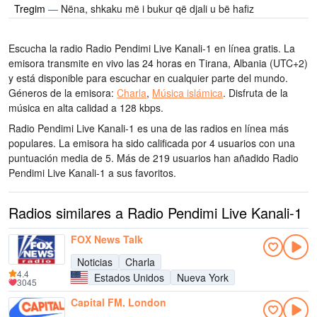
Tregim
—
Nëna, shkaku më i bukur që djali u bë hafiz
Escucha la radio Radio Pendimi Live Kanali-1 en línea gratis. La
emisora transmite en vivo las 24 horas
en Tirana, Albania
(UTC+2)
y está disponible para escuchar en cualquier parte del mundo.
Géneros de la emisora:
Charla
,
Música islámica
.
Disfruta de la
música
en alta calidad
a 128 kbps.
Radio Pendimi Live Kanali-1 es una de las radios en línea más
populares
. La emisora ha sido calificada por 4 usuarios con una
puntuación media de 5. Más de 219 usuarios han añadido Radio
Pendimi Live Kanali-1 a sus favoritos.
Radios similares a Radio Pendimi Live Kanali-1
FOX News Talk
Noticias
Charla
4.4
Estados Unidos
Nueva York
3045
Capital FM, London