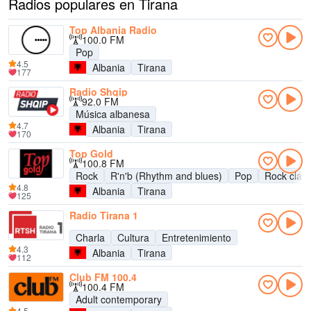
Radios populares en Tirana
Top Albania Radio
100.0 FM
Pop
4.5
Albania
Tirana
177
Radio Shqip
92.0 FM
Música albanesa
4.7
Albania
Tirana
170
Top Gold
100.8 FM
Rock
R'n'b (Rhythm and blues)
Pop
Rock clási
4.8
Albania
Tirana
125
Radio Tirana 1
Charla
Cultura
Entretenimiento
4.3
Albania
Tirana
112
Club FM 100.4
100.4 FM
Adult contemporary
4.5