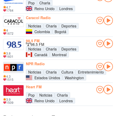
Pop
Charla
4.7
Reino Unido
Londres
1764
Caracol Radio
Noticias
Charla
Deportes
4
Colombia
Bogotá
1672
98,5 FM
98.5 FM
Noticias
Charla
Deportes
3.8
Canadá
Montreal
1601
NPR Radio
Noticias
Charla
Cultura
Entretenimiento
4.3
Estados Unidos
Washington
1515
Heart FM
Pop
Noticias
Charla
3.9
Reino Unido
Londres
1509