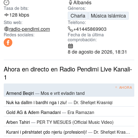
Albanés
Tasa de bits:
Géneros:
128 kbps
Charla
Música islámica
Sitio web:
Teléfono:
radio-pendimi.com
+41445869903
Redes sociales:
Fecha de la última
comprobación:
8 de agosto de 2026, 18:31
Ahora en directo en Radio Pendimi Live Kanali-
1
AHORA
Armend Beqiri
—
Mos e vrit evladin tand
Nuk ka dallim i bardhi nga i ziu!
—
Dr. Shefqet Krasniqi
Gold AG & Adem Ramadani
—
Era Ramazan
Arben Tahiri
—
PER TY MESUES (Official Music Video)
Kurani i përshtatet çdo njeriu (profesioni)!
—
Dr. Shefqet Krasniqi