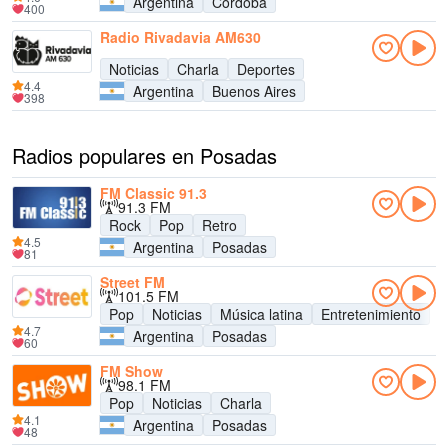
Argentina
Córdoba
400
Radio Rivadavia AM630
Noticias
Charla
Deportes
4.4
Argentina
Buenos Aires
398
Radios populares en Posadas
FM Classic 91.3
91.3 FM
Rock
Pop
Retro
4.5
Argentina
Posadas
81
Street FM
101.5 FM
Pop
Noticias
Música latina
Entretenimiento
4.7
Argentina
Posadas
60
FM Show
98.1 FM
Pop
Noticias
Charla
4.1
Argentina
Posadas
48