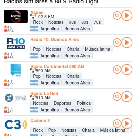
Radios similares a 88.9 Radio Light
Aspen
102.3 FM
Rock
Noticias
90s
80s
70s
4.6
Argentina
Buenos Aires
684
Radio 10, Buenos Aires
Pop
Noticias
Charla
Música latina
4.1
Argentina
Buenos Aires
566
Radio Continental 590 AM
590 AM
Pop
Noticias
Charla
4.1
Argentina
Buenos Aires
493
Radio La Red
910 AM
Noticias
Deportes
Política
3.7
Argentina
Buenos Aires
453
Cadena 3
Rock
Pop
Noticias
Charla
Música latina
En
4.6