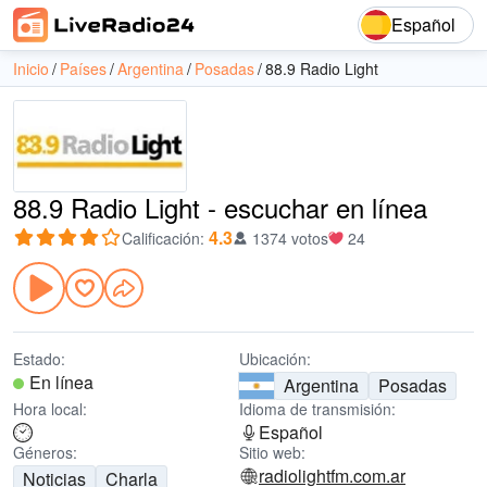
Español
Inicio
Países
Argentina
Posadas
88.9 Radio Light
88.9 Radio Light - escuchar en línea
4.3
Calificación
:
1374 votos
24
Estado:
Ubicación:
En línea
Argentina
Posadas
Hora local:
Idioma de transmisión:
Español
Géneros:
Sitio web:
radiolightfm.com.ar
Noticias
Charla