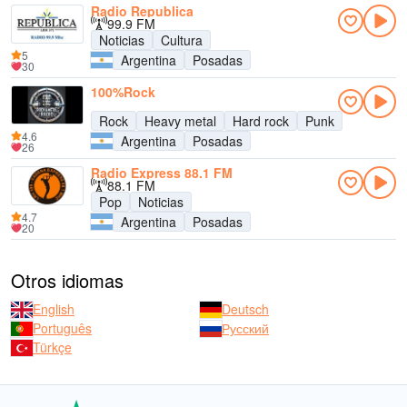
Radio Republica
99.9 FM
Noticias
Cultura
5
Argentina
Posadas
30
100%Rock
Rock
Heavy metal
Hard rock
Punk
4.6
Argentina
Posadas
26
Radio Express 88.1 FM
88.1 FM
Pop
Noticias
4.7
Argentina
Posadas
20
Otros idiomas
English
Deutsch
Português
Русский
Türkçe