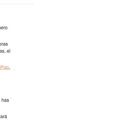
nero
oras
as, el
:
Pop
,
o has
hará