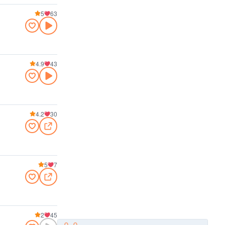
5
63
4.9
43
4.2
30
5
7
2
45