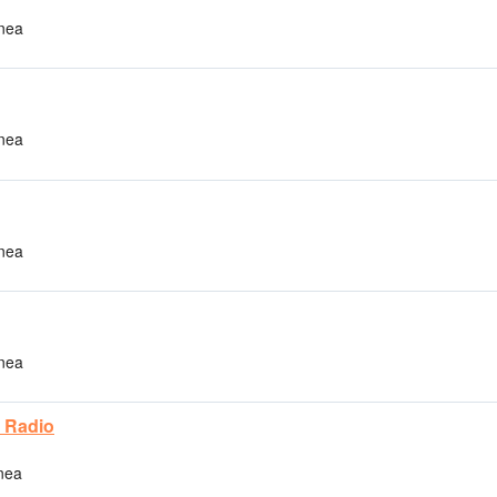
ínea
ínea
ínea
ínea
 Radio
ínea