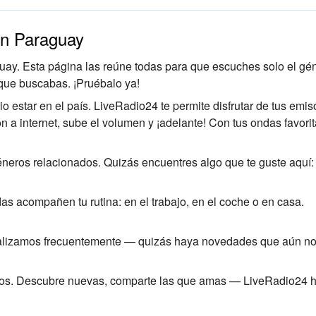
en Paraguay
uay. Esta página las reúne todas para que escuches solo el gé
 que buscabas. ¡Pruébalo ya!
 estar en el país. LiveRadio24 te permite disfrutar de tus emis
ón a internet, sube el volumen y ¡adelante! Con tus ondas favorit
éneros relacionados. Quizás encuentres algo que te guste aquí
as acompañen tu rutina: en el trabajo, en el coche o en casa.
tualizamos frecuentemente — quizás haya novedades que aún n
ritos. Descubre nuevas, comparte las que amas — LiveRadio24 