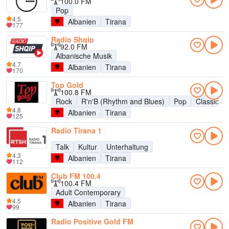
100.0 FM
Pop
4.5
Albanien
Tirana
177
Radio Shqip
92.0 FM
Albanische Musik
4.7
Albanien
Tirana
170
Top Gold
100.8 FM
Rock
R'n'B (Rhythm and Blues)
Pop
Classic R
4.8
Albanien
Tirana
125
Radio Tirana 1
Talk
Kultur
Unterhaltung
4.3
Albanien
Tirana
112
Club FM 100.4
100.4 FM
Adult Contemporary
4.5
Albanien
Tirana
99
Radio Positive Gold FM