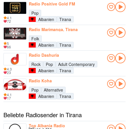
Radio Positive Gold FM
Pop
4.1
Albanien
Tirana
72
Radio Marimanga, Tirana
Folk
5
Albanien
Tirana
66
Radio Dashuria
Rock
Pop
Adult Contemporary
4.3
Albanien
Tirana
23
Radio Koha
Pop
Alternative
4.1
Albanien
Tirana
17
Beliebte Radiosender in Tirana
Top Albania Radio