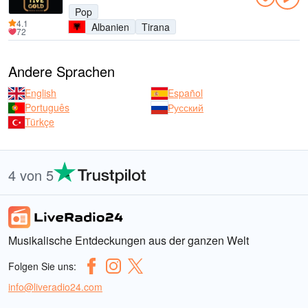
Pop
4.1
Albanien
Tirana
72
Andere Sprachen
English
Español
Português
Русский
Türkçe
4 von 5
Musikalische Entdeckungen aus der ganzen Welt
Folgen Sie uns:
info@liveradio24.com