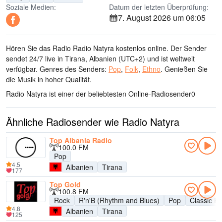
Soziale Medien:
Datum der letzten Überprüfung:
7. August 2026 um 06:05
Hören Sie das Radio Radio Natyra kostenlos online. Der Sender
sendet 24/7 live
in Tirana, Albanien
(UTC+2)
und ist weltweit
verfügbar.
Genres des Senders:
Pop
,
Folk
,
Ethno
.
Genießen Sie
die Musik
in hoher Qualität
.
Radio Natyra ist einer der beliebtesten Online-Radiosender
0
Ähnliche Radiosender wie Radio Natyra
Top Albania Radio
100.0 FM
Pop
4.5
Albanien
Tirana
177
Top Gold
100.8 FM
Rock
R'n'B (Rhythm and Blues)
Pop
Classic R
4.8
Albanien
Tirana
125