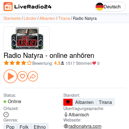
Deutsch
Startseite
Länder
Albanien
Tirana
Radio Natyra
Radio Natyra - online anhören
4.3
Bewertung
:
1517 Stimmen
0
Status:
Standort:
Online
Albanien
Tirana
Ortszeit:
Übertragungssprache:
Albanisch
Genres:
Webseite:
radionatyra.com
Pop
Folk
Ethno