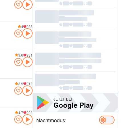
4
238
3.6
231
3.9
212
JETZT BEI
Google Play
4.7
203
Nachtmodus: