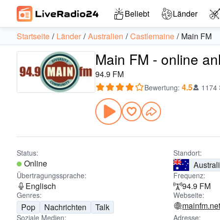
Beliebt
Länder
Startseite
Länder
Australien
Castlemaine
Main FM
Main FM - online a
94.9 FM
4.5
Bewertung
:
1174
Status:
Standort:
Online
Austral
Übertragungssprache:
Frequenz:
Englisch
94.9 FM
Genres:
Webseite:
mainfm.ne
Pop
Nachrichten
Talk
Soziale Medien:
Adresse: