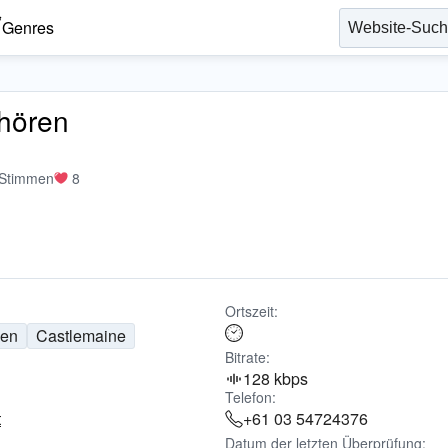
Genres
nhören
 Stimmen
8
Ortszeit:
ien
Castlemaine
Bitrate:
128 kbps
Telefon:
t
+61 03 54724376
Datum der letzten Überprüfung: