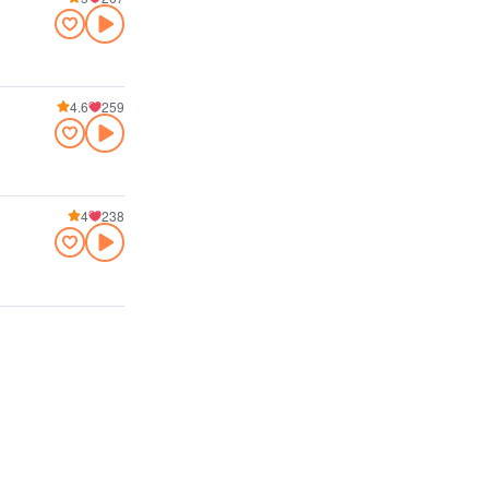
4.6
259
4
238