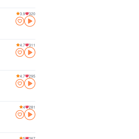
3.9
320
4.7
311
4.7
295
4
281
5
267