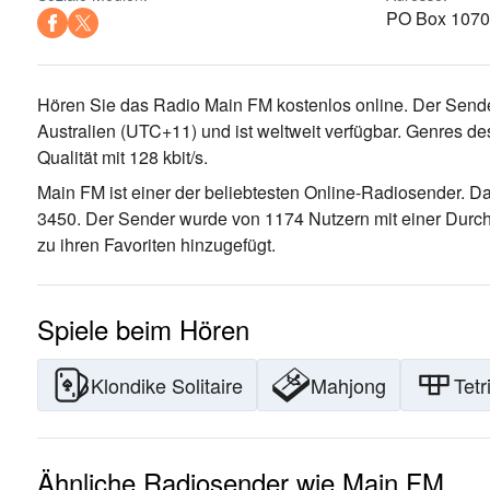
PO Box 1070,
Hören Sie das Radio Main FM kostenlos online. Der Sende
Australien
(UTC+11)
und ist weltweit verfügbar.
Genres de
Qualität
mit 128 kbit/s.
Main FM ist einer der beliebtesten Online-Radiosender
. D
3450
. Der Sender wurde von 1174 Nutzern mit einer Durc
zu ihren Favoriten hinzugefügt.
Spiele beim Hören
Klondike Solitaire
Mahjong
Tetr
Ähnliche Radiosender wie Main FM