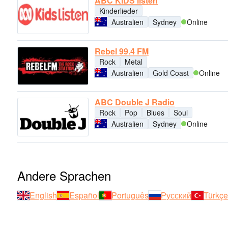
ABC KIDS listen
Kinderlieder
Australien
Sydney
Online
Rebel 99.4 FM
Rock
Metal
Australien
Gold Coast
Online
ABC Double J Radio
Rock
Pop
Blues
Soul
Australien
Sydney
Online
Andere Sprachen
English
Español
Português
Русский
Türkçe