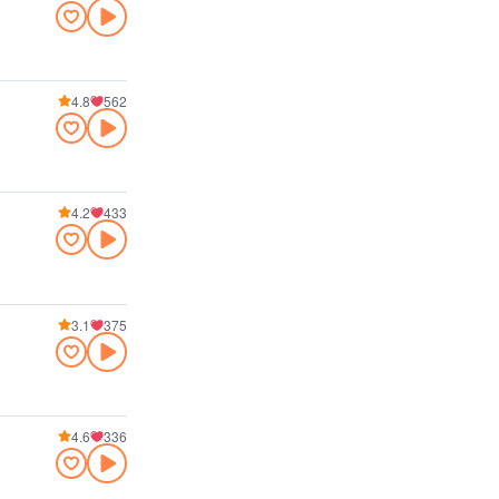
4.8
562
4.2
433
3.1
375
4.6
336