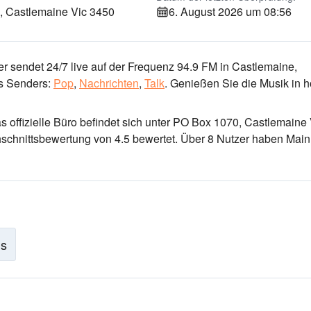
 Castlemaine Vic 3450
6. August 2026 um 08:56
r sendet 24/7 live
auf der Frequenz 94.9 FM
in Castlemaine,
s Senders:
Pop
,
Nachrichten
,
Talk
.
Genießen Sie die Musik
in h
as offizielle Büro befindet sich unter PO Box 1070, Castlemaine 
hschnittsbewertung von 4.5 bewertet. Über 8 Nutzer haben Mai
is