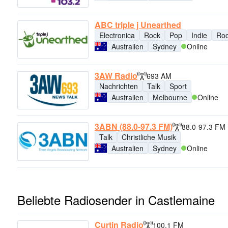
ABC triple j Unearthed
Electronica
Rock
Pop
Indie
Roo
Australien
Sydney
Online
3AW Radio
693 AM
Nachrichten
Talk
Sport
Australien
Melbourne
Online
3ABN (88.0-97.3 FM)
88.0-97.3 FM
Talk
Christliche Musik
Australien
Sydney
Online
Beliebte Radiosender in Castlemaine
Curtin Radio
100.1 FM