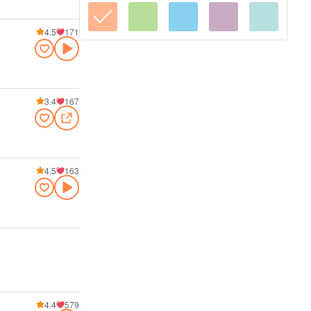
4.5
171
3.4
167
4.5
163
4.4
579