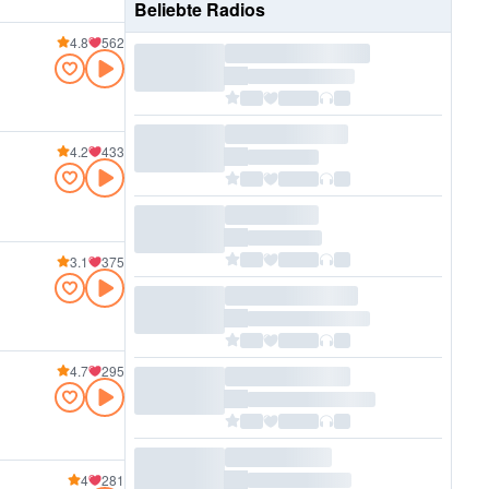
Beliebte Radios
4.8
562
4.2
433
3.1
375
4.7
295
4
281