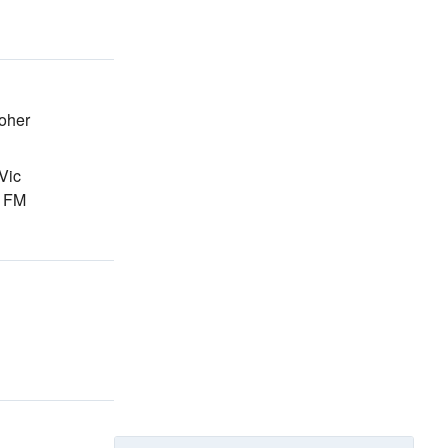
oher
Vic
n FM