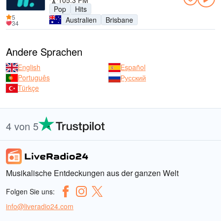
105.3 FM
Pop
Hits
5
Australien
Brisbane
34
Andere Sprachen
English
Español
Português
Русский
Türkçe
4 von 5
Musikalische Entdeckungen aus der ganzen Welt
Folgen Sie uns:
info@liveradio24.com