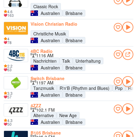
Classic Rock
4.6
Australien
Brisbane
163
Vision Christian Radio
Christliche Musik
4
Australien
Brisbane
78
4BC Radio
1116 AM
Nachrichten
Talk
Unterhaltung
2.2
Australien
Brisbane
63
Switch Brisbane
1197 AM
Tanzmusik
R'n'B (Rhythm and Blues)
Pop
Rap
3.3
Australien
Brisbane
57
4ZZZ
102.1 FM
Alternative
New Age
4.3
Australien
Brisbane
50
B105 Brisbane