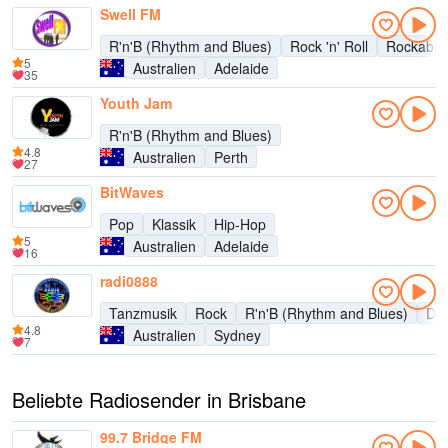
Swell FM
R'n'B (Rhythm and Blues)
Rock 'n' Roll
Rockabill
5
Australien
Adelaide
35
Youth Jam
R'n'B (Rhythm and Blues)
4.8
Australien
Perth
27
BitWaves
Pop
Klassik
Hip-Hop
5
Australien
Adelaide
16
radi0888
Tanzmusik
Rock
R'n'B (Rhythm and Blues)
Dis
4.8
Australien
Sydney
7
Beliebte Radiosender in Brisbane
99.7 Bridge FM