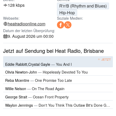
128 kbps
R'n'B (Rhythm and Blues)
Hip-Hop
Webseite:
Soziale Medien:
heatradioonline.com
Datum der letzten Überprüfung:
9. August 2026 um 00:00
Jetzt auf Sendung bei Heat Radio, Brisbane
JETZT
Eddie Rabbitt,Crystal Gayle
—
You And I
Olivia Newton-John
—
Hopelessly Devoted To You
Reba Mcentire
—
One Promise Too Late
Willie Nelson
—
On The Road Again
George Strait
—
Ocean Front Property
Waylon Jennings
—
Don't You Think This Outlaw Bit's Done Got Out Of Hand