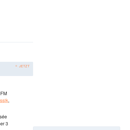
JETZT
0 FM
ssik
,
ssée
er 3