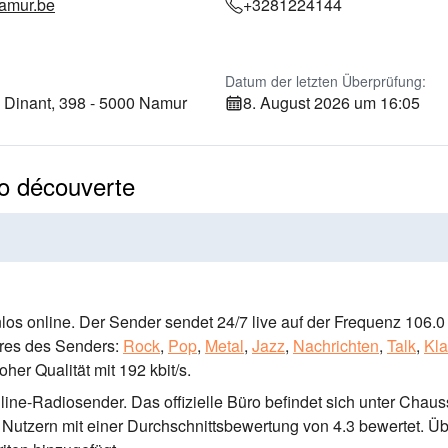
amur.be
+3281224144
Datum der letzten Überprüfung:
Dinant, 398 - 5000 Namur
8. August 2026 um 16:05
io découverte
los online. Der Sender sendet 24/7 live
auf der Frequenz 106.
es des Senders:
Rock
,
Pop
,
Metal
,
Jazz
,
Nachrichten
,
Talk
,
Kla
oher Qualität
mit 192 kbit/s.
Online-Radiosender
. Das offizielle Büro befindet sich unter Chau
Nutzern mit einer Durchschnittsbewertung von 4.3 bewertet. Üb