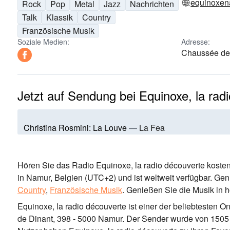
equinoxen
Rock
Pop
Metal
Jazz
Nachrichten
Talk
Klassik
Country
Französische Musik
Soziale Medien:
Adresse:
Chaussée de 
Jetzt auf Sendung bei Equinoxe, la rad
Christina Rosmini: La Louve
—
La Fea
Hören Sie das Radio Equinoxe, la radio découverte kosten
in Namur, Belgien
(UTC+2)
und ist weltweit verfügbar.
Genr
Country
,
Französische Musik
.
Genießen Sie die Musik
in h
Equinoxe, la radio découverte ist einer der beliebtesten 
de Dinant, 398 - 5000 Namur
. Der Sender wurde von 1505 