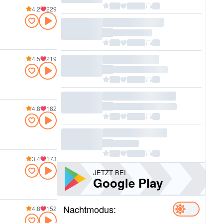
4.2
229
4.5
219
4.8
182
3.4
173
JETZT BEI
Google Play
Nachtmodus:
4.8
152