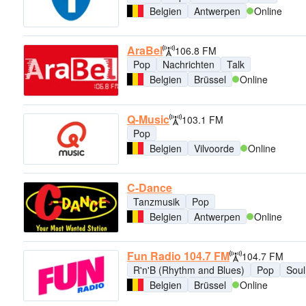
Belgien
Antwerpen
Online
AraBel
106.8 FM
Pop
Nachrichten
Talk
Belgien
Brüssel
Online
Q-Music
103.1 FM
Pop
Belgien
Vilvoorde
Online
C-Dance
Tanzmusik
Pop
Belgien
Antwerpen
Online
Fun Radio 104.7 FM
104.7 FM
R'n'B (Rhythm and Blues)
Pop
Soul
Belgien
Brüssel
Online