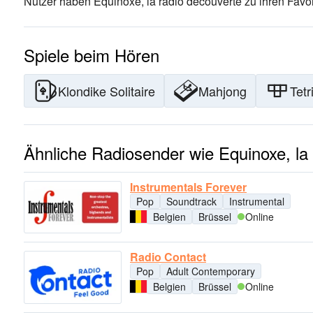
Nutzer haben Equinoxe, la radio découverte zu ihren Favor
Spiele beim Hören
Klondike Solitaire
Mahjong
Tetr
Ähnliche Radiosender wie Equinoxe, la
Instrumentals Forever
Pop
Soundtrack
Instrumental
Belgien
Brüssel
Online
Radio Contact
Pop
Adult Contemporary
Belgien
Brüssel
Online