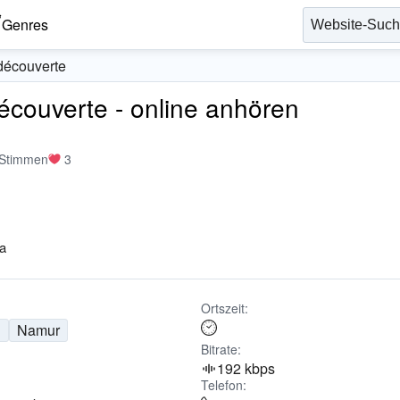
Genres
 découverte
découverte - online anhören
 Stimmen
3
a
Ortszeit:
n
Namur
Bitrate:
192 kbps
Telefon: