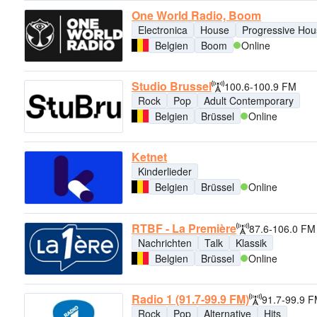
One World Radio, Boom
Electronica
House
Progressive Hou
Belgien
Boom
Online
Studio Brussel
100.6-100.9 FM
Rock
Pop
Adult Contemporary
Belgien
Brüssel
Online
Ketnet
Kinderlieder
Belgien
Brüssel
Online
RTBF - La Première
87.6-106.0 FM
Nachrichten
Talk
Klassik
Belgien
Brüssel
Online
Radio 1 (91.7-99.9 FM)
91.7-99.9 
Rock
Pop
Alternative
Hits