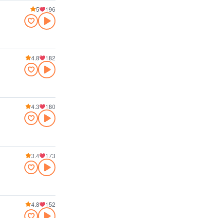
5
196
4.8
182
4.3
180
3.4
173
4.8
152