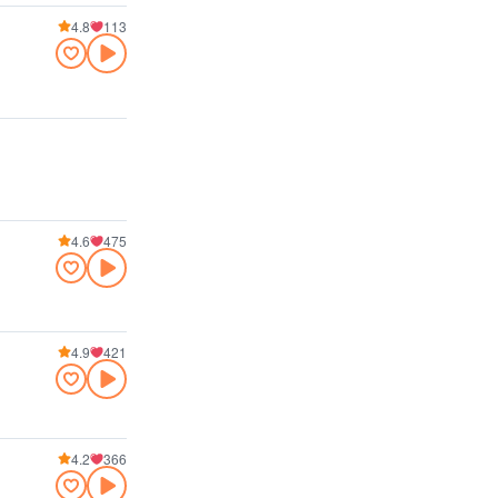
4.8
113
4.6
475
4.9
421
4.2
366