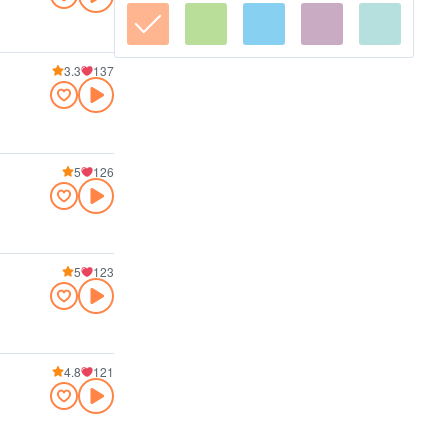
3.3
137
5
126
5
123
4.8
121