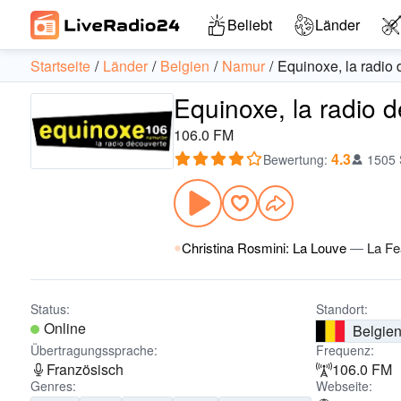
Beliebt
Länder
Startseite
Länder
Belgien
Namur
Equinoxe, la radio
Equinoxe, la radio 
106.0 FM
4.3
Bewertung
:
1505
Christina Rosmini: La Louve
—
La Fe
Status:
Standort:
Online
Belgie
Übertragungssprache:
Frequenz:
Französisch
106.0 FM
Genres:
Webseite: