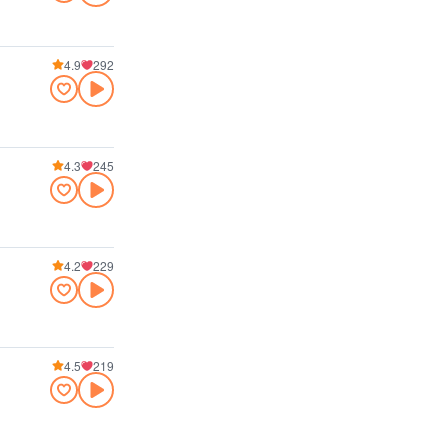
4.9
292
4.3
245
4.2
229
4.5
219