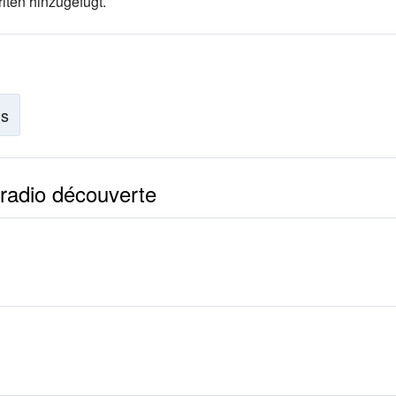
iten hinzugefügt.
is
 radio découverte