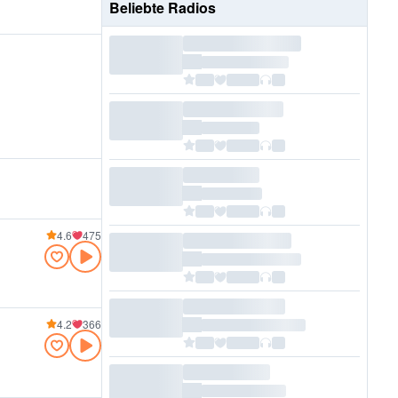
Beliebte Radios
4.6
475
4.2
366