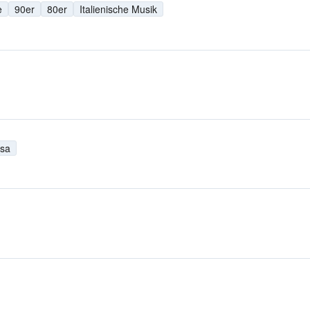
e
90er
80er
Italienische Musik
lsa