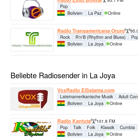
93.1 FM
Pop
Bolivien
La Paz
Online
Radio Transamericana Oruro
95.
Rock
R'n'B (Rhythm and Blues)
Po
Bolivien
La Joya
Online
Beliebte Radiosender in La Joya
VoxRadio ElSajama.com
Lateinamerikanische Musik
Adult Co
Bolivien
La Joya
Online
Radio Kantuta
101.8 FM
Pop
Talk
Folk
Klassik
Cumbia
Bolivien
La Joya
Online