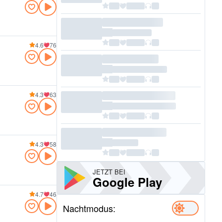
4.6
76
4.3
63
4.3
58
JETZT BEI
Google Play
4.7
46
Nachtmodus: