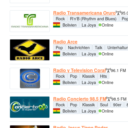
Radio Transamericana Oruro
95.
Rock
R'n'B (Rhythm and Blues)
Po
Bolivien
La Joya
Online
Radio Arce
Pop
Nachrichten
Talk
Unterhaltu
Bolivien
La Joya
Online
Radio y Television Coral
96.1 FM
Rock
Pop
Klassik
Hits
Bolivien
La Joya
Online
Radio Concierto 98.5 FM
98.5 FM
Rock
Pop
Klassik
Soul
90er
Bolivien
La Joya
Online
Radio Jesus Tiene Poder