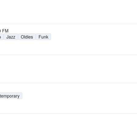
0 FM
p
Jazz
Oldies
Funk
ntemporary