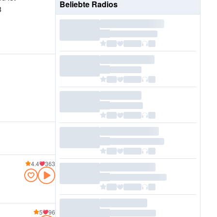
Beliebte Radios
8
4.4
363
5
96