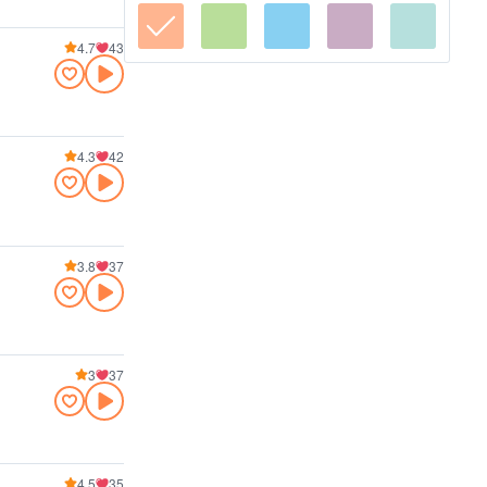
4.7
43
4.3
42
3.8
37
3
37
4.5
35