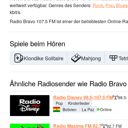
weltweit verfügbar.
Genres des Senders:
Rock
,
Pop
,
Blues
kbit/s.
Radio Bravo 107.5 FM ist einer der beliebtesten Online-R
Spiele beim Hören
Klondike Solitaire
Mahjong
Tetr
Ähnliche Radiosender wie Radio Bravo
Radio Disney 98.5-107.5 FM
98.5
Pop
Kinderlieder
Bolivien
La Paz
Online
Radio Maxima FM 92.7
92.7 FM