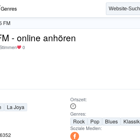
Genres
.5 FM
FM - online anhören
 Stimmen
0
Ortszeit:
n
La Joya
Genres:
Rock
Pop
Blues
Klassik
Soziale Medien:
46352