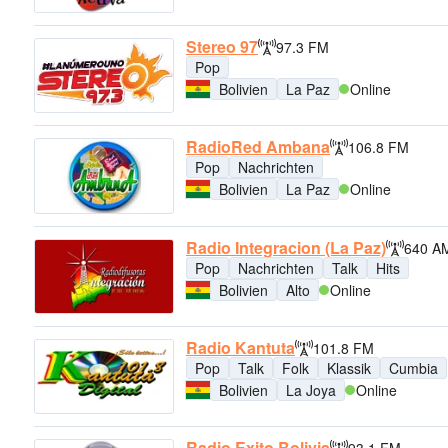
Stereo 97
97.3 FM
Pop
Bolivien
La Paz
Online
RadioRed Ambana
106.8 FM
Pop
Nachrichten
Bolivien
La Paz
Online
Radio Integracion (La Paz)
640 A
Pop
Nachrichten
Talk
Hits
Bolivien
Alto
Online
Radio Kantuta
101.8 FM
Pop
Talk
Folk
Klassik
Cumbia
Bolivien
La Joya
Online
Radio Exito Bolivia