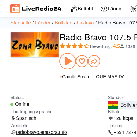
Beliebt
Länder
Startseite
Länder
Bolivien
La Joya
Radio Bravo 107
Radio Bravo 107.5 
4.5
Bewertung
:
1326
Camilo Sesto
—
QUE MAS DA
Status:
Standort:
Online
Bolivie
Übertragungssprache:
Bitrate:
Spanisch
128 kbps
Webseite:
Telefon:
radiobravo.emisora.info
+591 727