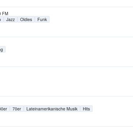
0 FM
p
Jazz
Oldies
Funk
ng
80er
70er
Lateinamerikanische Musik
Hits