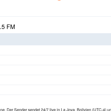
7.5 FM
ne. Der Sender sendet 24/7 live
in La Joya, Bolivien
(UTC-4)
un