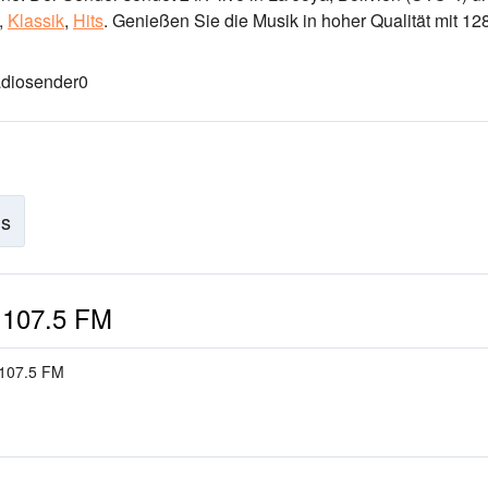
,
Klassik
,
Hits
.
Genießen Sie die Musik
in hoher Qualität
mit 12
adiosender
0
is
 107.5 FM
-107.5 FM