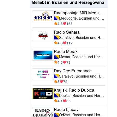
Beliebt in Bosnien und Herzegowina
Radiopostaja MIR Medugorje
Međugorje, Bosnien und Herzegowina
4.8
163
Radio Sehara
Sarajevo, Bosnien und Herzegowina
4.8
112
Radio Merak
Mostar, Bosnien und Herzegowina
4.5
73
Day Dee Eurodance
Sarajevo, Bosnien und Herzegowina
5
72
Krajiški Radio Dubica
Dubica, Bosnien und Herzegowina
4.1
65
Radio Ljubavi
Odžaci, Bosnien und Herzegowina