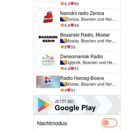
4.3
50
Narodni radio Zenica
Zenica, Bosnien und Herzegowina
4.6
44
Bosanski Radio, Mostar
Mostar, Bosnien und Herzegowina
5
33
Densomaniak Radio
Ugljevik, Bosnien und Herzegowina
4.8
31
Radio Herceg-Bosne
Mostar, Bosnien und Herzegowina
4
31
JETZT BEI
Google Play
Nachtmodus: