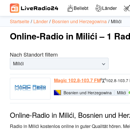
Beliebt
Länder
Startseite
Länder
Bosnien und Herzegowina
Milići
Online-Radio in Milići – 1 Ra
Nach Standort filtern
Milići
Magic 102.8-103.7 FM
102.8-103.7
Bosnien und Herzegowina
Milići
Online-Radio in Milići, Bosnien und He
Radio in Milići kostenlos online in guter Qualität hören. 