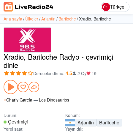
Türkçe
Ana sayfa
Ülkeler
Arjantin
Bariloche
Xradio, Bariloche
Xradio, Bariloche Radyo - çevrimiçi
dinle
4.5
Derecelendirme
:
2 Oy
19
Charly García
—
Los Dinosaurios
Durum:
Konum:
Çevrimiçi
Arjantin
Bariloche
Yerel saat:
Yayın dili: