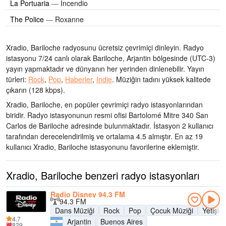
La Portuaria
—
Incendio
The Police
—
Roxanne
Xradio, Bariloche radyosunu ücretsiz çevrimiçi dinleyin. Radyo
istasyonu 7/24 canlı olarak
Bariloche, Arjantin bölgesinde
(UTC-3)
yayın yapmaktadır ve dünyanın her yerinden dinlenebilir.
Yayın
türleri:
Rock
,
Pop
,
Haberler
,
Indie
.
Müziğin tadını
yüksek kalitede
çıkarın
(128 kbps).
Xradio, Bariloche, en popüler çevrimiçi radyo istasyonlarından
biridir
. Radyo istasyonunun resmi ofisi Bartolomé Mitre 340 San
Carlos de Bariloche adresinde bulunmaktadır
. İstasyon 2 kullanıcı
tarafından derecelendirilmiş ve ortalama 4.5 almıştır. En az 19
kullanıcı Xradio, Bariloche istasyonunu favorilerine eklemiştir.
Xradio, Bariloche benzeri radyo istasyonları
Radio Disney 94.3 FM
94.3 FM
Dans Müziği
Rock
Pop
Çocuk Müziği
Yetişk
4.7
Arjantin
Buenos Aires
829