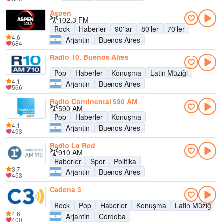
Aspen
102.3 FM
Rock
Haberler
90'lar
80'ler
70'ler
4.6
Arjantin
Buenos Aires
684
Radio 10, Buenos Aires
Pop
Haberler
Konuşma
Latin Müziği
4.1
Arjantin
Buenos Aires
566
Radio Continental 590 AM
590 AM
Pop
Haberler
Konuşma
4.1
Arjantin
Buenos Aires
493
Radio La Red
910 AM
Haberler
Spor
Politika
3.7
Arjantin
Buenos Aires
453
Cadena 3
Rock
Pop
Haberler
Konuşma
Latin Müziği
4.6
Arjantin
Córdoba
400