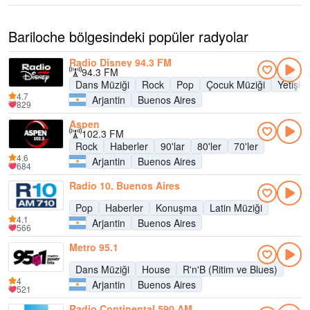
Bariloche bölgesindeki popüler radyolar
Radio Disney 94.3 FM
94.3 FM
Dans Müziği
Rock
Pop
Çocuk Müziği
Yetişk
4.7
Arjantin
Buenos Aires
829
Aspen
102.3 FM
Rock
Haberler
90'lar
80'ler
70'ler
4.6
Arjantin
Buenos Aires
684
Radio 10, Buenos Aires
Pop
Haberler
Konuşma
Latin Müziği
4.1
Arjantin
Buenos Aires
566
Metro 95.1
Dans Müziği
House
R'n'B (Ritim ve Blues)
4
Arjantin
Buenos Aires
521
Radio Continental 590 AM