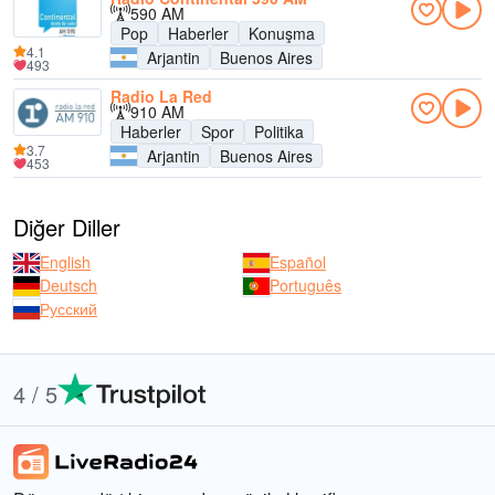
590 AM
Pop
Haberler
Konuşma
4.1
Arjantin
Buenos Aires
493
Radio La Red
910 AM
Haberler
Spor
Politika
3.7
Arjantin
Buenos Aires
453
Diğer Diller
English
Español
Deutsch
Português
Русский
4 / 5