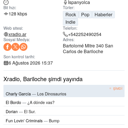
İspanyolca
Bit hızı:
Türler:
128 kbps
Rock
Pop
Haberler
Indie
Web sitesi:
Telefon:
xradio.ar
+542252490254
Sosyal Medya:
Adres:
Bartolomé Mitre 340 San
Carlos de Bariloche
Son kontrol tarihi:
6 Ağustos 2026 15:37
Xradio, Bariloche şimdi yayında
ŞIMDI
Charly García
—
Los Dinosaurios
El Bordo
—
¿A dónde vas?
Dorian
—
El Sur.
Fun Lovin' Criminals
—
Bump