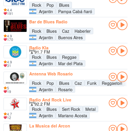
Rock
Pop
Blues
4.4
Arjantin
Pampa Cabá ñaró
191
Bar de Blues Radio
Rock
Blues
Caz
Haberler
4.9
Arjantin
Buenos Aires
170
Radio Kla
91.7 FM
Rock
Blues
Reggae
4.9
Arjantin
Mar del Plata
31
Antenna Web Rosario
Rock
Pop
Blues
Caz
Funk
Reggaeton
L
5
Arjantin
Rosario
19
Radio And Rock Live
92.2 FM
Rock
Blues
Sert Rock
Metal
4.7
Arjantin
Mariano Acosta
12
La Musica del Arcon