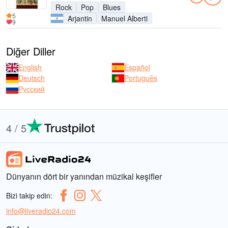
Rock
Pop
Blues
5
Arjantin
Manuel Alberti
9
Diğer Diller
English
Español
Deutsch
Português
Русский
4 / 5
Dünyanın dört bir yanından müzikal keşifler
Bizi takip edin:
info@liveradio24.com