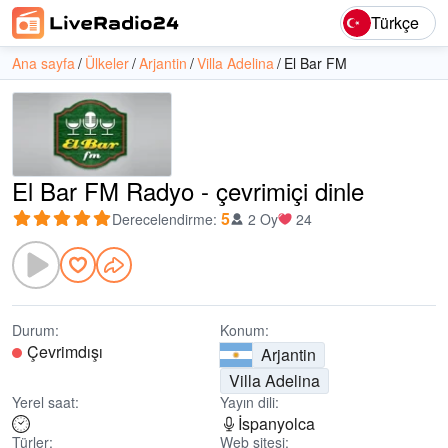
Türkçe
Ana sayfa
Ülkeler
Arjantin
Villa Adelina
El Bar FM
El Bar FM Radyo - çevrimiçi dinle
5
Derecelendirme
:
2 Oy
24
Durum:
Konum:
Çevrimdışı
Arjantin
Villa Adelina
Yerel saat:
Yayın dili:
İspanyolca
Türler:
Web sitesi: