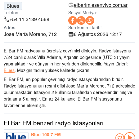
elbarfm.esenvivo.com.ar
Blues
Telefon:
Sosyal Medya:
+54 11 3139 4568
Adres:
Son kontrol tarihi:
Jose María Moreno, 712
6 Ağustos 2026 12:17
El Bar FM radyosunu ücretsiz çevrimiçi dinleyin. Radyo istasyonu
7/24 canlı olarak
Villa Adelina, Arjantin bölgesinde
(UTC-3)
yayın
yapmaktadır ve dünyanın her yerinden dinlenebilir.
Yayın türleri:
Blues
.
Müziğin tadını
yüksek kalitede çıkarın
.
El Bar FM, en popüler çevrimiçi radyo istasyonlarından biridir
.
Radyo istasyonunun resmi ofisi Jose María Moreno, 712 adresinde
bulunmaktadır
. İstasyon 2 kullanıcı tarafından derecelendirilmiş ve
ortalama 5 almıştır. En az 24 kullanıcı El Bar FM istasyonunu
favorilerine eklemiştir.
El Bar FM benzeri radyo istasyonları
Blue 100.7 FM