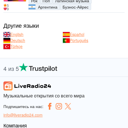
Рок
Поп
Латинская музыка
5
Аргентина
Буэнос-Айрес
9
Другие языки
English
Español
Deutsch
Português
Türkçe
4 из 5
Музыкальные открытия со всего мира
Подпишитесь на нас:
info@liveradio24.com
Компания