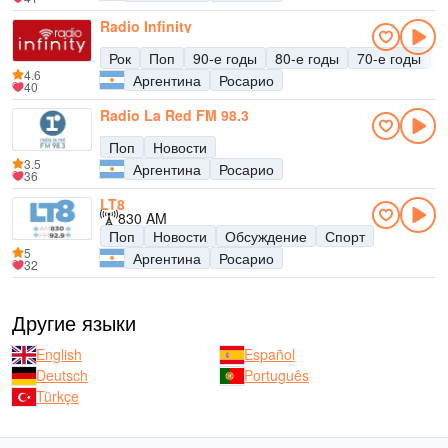
Radio Infinity
Рок
Поп
90-е годы
80-е годы
70-е годы
Э
4.6
Аргентина
Росарио
40
Radio La Red FM 98.3
Поп
Новости
3.5
Аргентина
Росарио
36
LT8
830 AM
Поп
Новости
Обсуждение
Спорт
5
Аргентина
Росарио
32
Другие языки
English
Español
Deutsch
Português
Türkçe