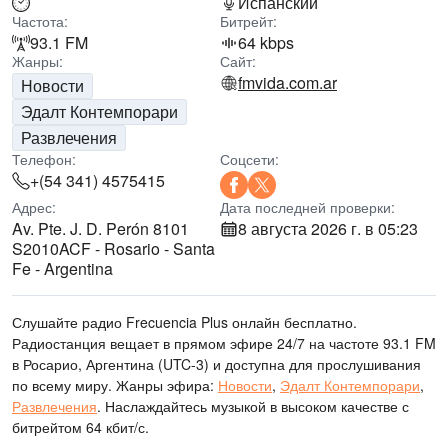
Испанский
Частота:
Битрейт:
93.1 FM
64 kbps
Жанры:
Сайт:
fmvida.com.ar
Новости
Эдалт Контемпорари
Развлечения
Телефон:
Соцсети:
+(54 341) 4575415
Адрес:
Дата последней проверки:
Av. Pte. J. D. Perón 8101
8 августа 2026 г. в 05:23
S2010ACF - Rosario - Santa
Fe - Argentina
Слушайте радио Frecuencia Plus онлайн бесплатно.
Радиостанция вещает в прямом эфире 24/7
на частоте 93.1 FM
в Росарио, Аргентина
(UTC-3)
и доступна для прослушивания
по всему миру.
Жанры эфира:
Новости
,
Эдалт Контемпорари
,
Развлечения
.
Наслаждайтесь музыкой
в высоком качестве
с
битрейтом 64 кбит/с.