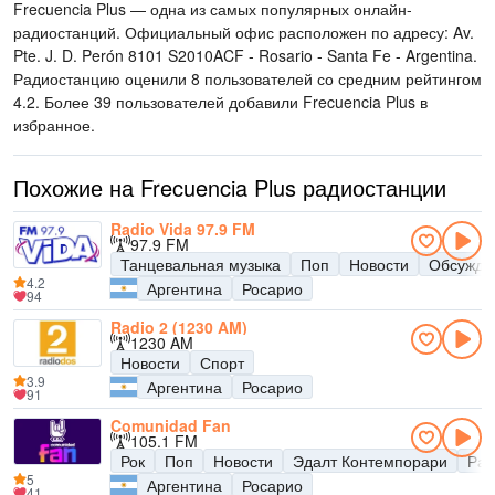
Frecuencia Plus — одна из самых популярных онлайн-
радиостанций
. Официальный офис расположен по адресу: Av.
Pte. J. D. Perón 8101 S2010ACF - Rosario - Santa Fe - Argentina
.
Радиостанцию оценили 8 пользователей со средним рейтингом
4.2. Более 39 пользователей добавили Frecuencia Plus в
избранное.
Похожие на Frecuencia Plus радиостанции
Radio Vida 97.9 FM
97.9 FM
Танцевальная музыка
Поп
Новости
Обсужде
4.2
Аргентина
Росарио
94
Radio 2 (1230 AM)
1230 AM
Новости
Спорт
3.9
Аргентина
Росарио
91
Comunidad Fan
105.1 FM
Рок
Поп
Новости
Эдалт Контемпорари
Раз
5
Аргентина
Росарио
41