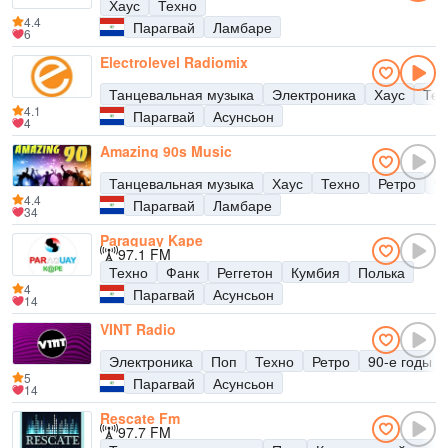
Хаус
Техно
4.4
Парагвай
Ламбаре
6
Electrolevel Radiomix
Танцевальная музыка
Электроника
Хаус
Тех
4.1
Парагвай
Асунсьон
4
Amazing 90s Music
Танцевальная музыка
Хаус
Техно
Ретро
9
4.4
Парагвай
Ламбаре
34
Paraguay Kape
97.1 FM
Техно
Фанк
Реггетон
Кумбия
Полька
4
Парагвай
Асунсьон
14
VINT Radio
Электроника
Поп
Техно
Ретро
90-е годы
5
Парагвай
Асунсьон
14
Rescate Fm
97.7 FM