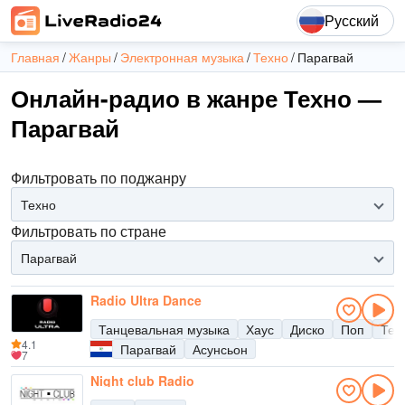
Русский
Главная
Жанры
Электронная музыка
Техно
Парагвай
Онлайн-радио в жанре Техно —
Парагвай
Фильтровать по поджанру
Техно
Фильтровать по стране
Парагвай
Radio Ultra Dance
Танцевальная музыка
Хаус
Диско
Поп
Тех
4.1
Парагвай
Асунсьон
7
Night club Radio