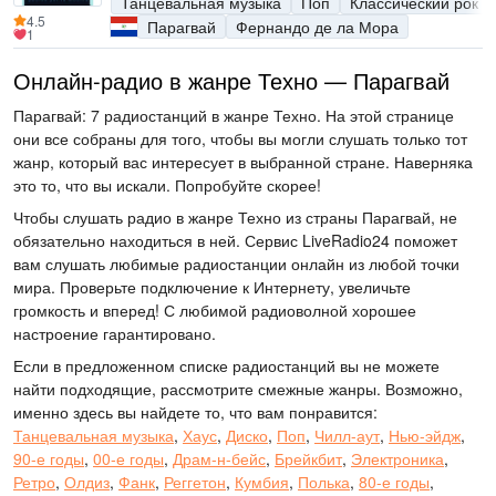
Танцевальная музыка
Поп
Классический рок
4.5
Парагвай
Фернандо де ла Мора
1
Онлайн-радио в жанре Техно — Парагвай
Парагвай: 7 радиостанций в жанре Техно. На этой странице
они все собраны для того, чтобы вы могли слушать только тот
жанр, который вас интересует в выбранной стране. Наверняка
это то, что вы искали. Попробуйте скорее!
Чтобы слушать радио в жанре Техно из страны Парагвай, не
обязательно находиться в ней. Сервис LiveRadio24 поможет
вам слушать любимые радиостанции онлайн из любой точки
мира. Проверьте подключение к Интернету, увеличьте
громкость и вперед! С любимой радиоволной хорошее
настроение гарантировано.
Если в предложенном списке радиостанций вы не можете
найти подходящие, рассмотрите смежные жанры. Возможно,
именно здесь вы найдете то, что вам понравится:
Танцевальная музыка
,
Хаус
,
Диско
,
Поп
,
Чилл-аут
,
Нью-эйдж
,
90-е годы
,
00-е годы
,
Драм-н-бейс
,
Брейкбит
,
Электроника
,
Ретро
,
Олдиз
,
Фанк
,
Реггетон
,
Кумбия
,
Полька
,
80-е годы
,