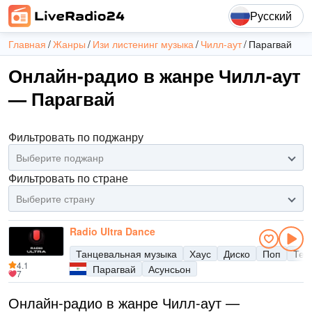
Русский
Главная
Жанры
Изи листенинг музыка
Чилл-аут
Парагвай
Онлайн-радио в жанре Чилл-аут
— Парагвай
Фильтровать по поджанру
Выберите поджанр
Фильтровать по стране
Выберите страну
Radio Ultra Dance
Танцевальная музыка
Хаус
Диско
Поп
Тех
4.1
Парагвай
Асунсьон
7
Онлайн-радио в жанре Чилл-аут —