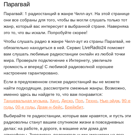
Парагвай
Парагвай: 1 радиостанций в жанре Чилл-аут. На этой странице
они все собраны для того, чтобы вы могли слушать только тот
жанр, который вас интересует в выбранной стране. Наверняка
это то, что вы искали. Попробуйте скорее!
Чтобы слушать радио в жанре Чилл-аут из страны Парагвай, не
обязательно находиться в ней. Сервис LiveRadio24 поможет
вам слушать любимые радиостанции онлайн из любой точки
мира. Проверьте подключение к Интернету, увеличьте
громкость и вперед! С любимой радиоволной хорошее
настроение гарантировано.
Если в предложенном списке радиостанций вы не можете
найти подходящие, рассмотрите смежные жанры. Возможно,
именно здесь вы найдете то, что вам понравится:
Танцевальная музыка
,
Хаус
,
Диско
,
Поп
,
Техно
,
Нью-эйдж
,
90-е
годы
,
00-е годы
,
Драм-н-бейс
,
Брейкбит
.
Выбирайте те радиостанции, которые вам нравятся, и пусть эти
радиоволны станут вашим спутником жизни в повседневных
делах: на работе, в дороге, в машине или дома для
атмосферы. Зарядитесь положительными эмоциями на весь