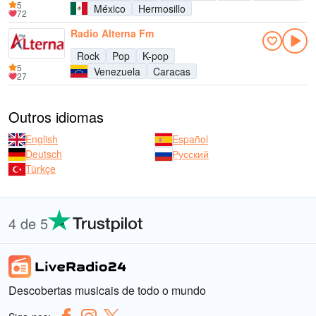
5
México
Hermosillo
72
Radio Alterna Fm
Rock
Pop
K-pop
5
Venezuela
Caracas
27
Outros idiomas
English
Español
Deutsch
Русский
Türkçe
4 de 5
Descobertas musicais de todo o mundo