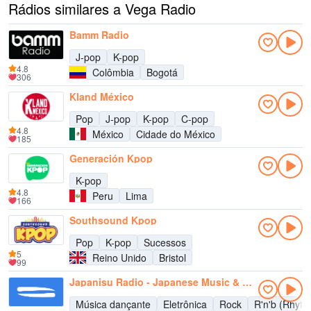
Rádios similares a Vega Radio
Bamm Radio
J-pop
K-pop
4.8
Colômbia
Bogotá
306
Kland México
Pop
J-pop
K-pop
C-pop
4.8
México
Cidade do México
185
Generación Kpop
K-pop
4.8
Peru
Lima
166
Southsound Kpop
Pop
K-pop
Sucessos
5
Reino Unido
Bristol
99
Japanisu Radio - Japanese Music & Asian Music
Música dançante
Eletrônica
Rock
R'n'b (Rhyth