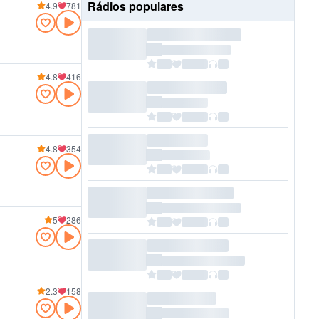
Rádios populares
4.9
781
4.8
416
4.8
354
5
286
2.3
158