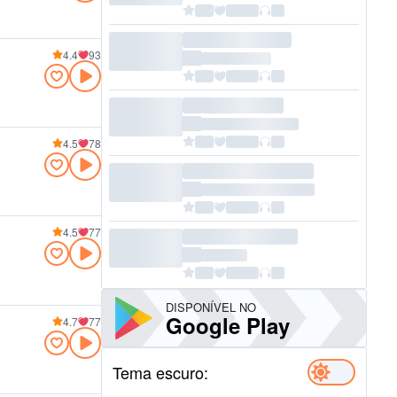
4.4
93
4.5
78
4.5
77
DISPONÍVEL NO
Google Play
4.7
77
Tema escuro: