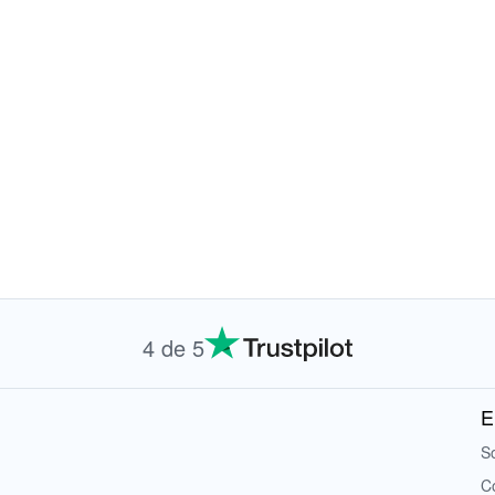
4 de 5
E
S
C