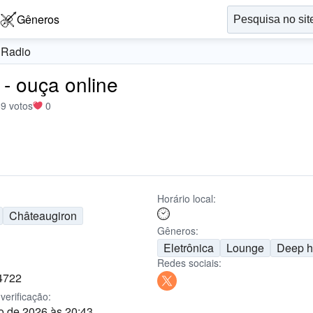
Gêneros
 Radio
- ouça online
9 votos
0
Horário local:
Châteaugiron
Gêneros:
Eletrônica
Lounge
Deep h
Redes sociais:
4722
verificação:
o de 2026 às 20:43