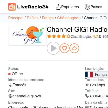
Populares
Países
Principal
Países
França
Châteaugiron
Channel GiGi
Channel GiGi Radio 
4.7
Classificação
:
105
Status:
Localização:
Offline
França
Idioma de transmissão:
Taxa de bits:
Francês
128 kbps
Site:
Telefone:
channel-gigi.ovh
+3364383
Endereço:
Data da última 
Chateaugiron (Bretagne) La tranche sur Mer
7 de agost