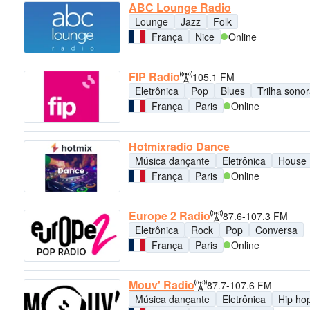
ABC Lounge Radio
Lounge
Jazz
Folk
França
Nice
Online
FIP Radio
105.1 FM
Eletrônica
Pop
Blues
Trilha sono
França
Paris
Online
Hotmixradio Dance
Música dançante
Eletrônica
House
França
Paris
Online
Europe 2 Radio
87.6-107.3 FM
Eletrônica
Rock
Pop
Conversa
França
Paris
Online
Mouv' Radio
87.7-107.6 FM
Música dançante
Eletrônica
Hip ho