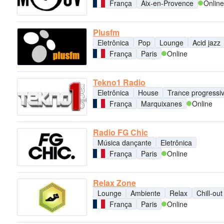
França
Aix-en-Provence
Online
Plusfm
Eletrônica
Pop
Lounge
Acid jazz
França
Paris
Online
Tekno1 Radio
Eletrônica
House
Trance progressi
França
Marquixanes
Online
Radio FG Chic
Música dançante
Eletrônica
França
Paris
Online
Relax Zone
Lounge
Ambiente
Relax
Chill-out
França
Paris
Online