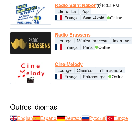
Radio Saint Nabor
103.2 FM
Eletrônica
Pop
França
Saint-Avold
Online
Radio Brassens
Lounge
Música francesa
Instrumen
França
Paris
Online
Cine-Melody
Lounge
Clássico
Trilha sonora
França
Estrasburgo
Online
Outros idiomas
English
Español
Deutsch
Русский
Türkçe