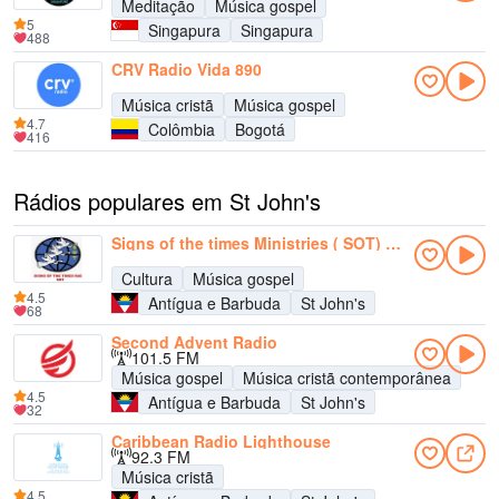
Meditação
Música gospel
5
Singapura
Singapura
488
CRV Radio Vida 890
Música cristã
Música gospel
4.7
Colômbia
Bogotá
416
Rádios populares em St John's
Signs of the times Ministries ( SOT) Radio
Cultura
Música gospel
4.5
Antígua e Barbuda
St John's
68
Second Advent Radio
101.5 FM
Música gospel
Música cristã contemporânea
4.5
Antígua e Barbuda
St John's
32
Caribbean Radio Lighthouse
92.3 FM
Música cristã
4.5