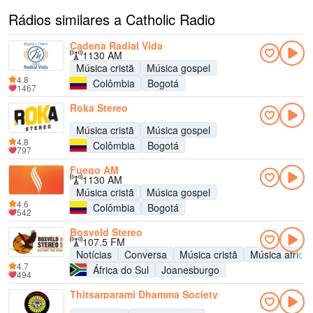
Rádios similares a Catholic Radio
Cadena Radial Vida
1130 AM
Música cristã
Música gospel
4.8
Colômbia
Bogotá
1467
Roka Stereo
Música cristã
Música gospel
4.8
Colômbia
Bogotá
797
Fuego AM
1130 AM
Música cristã
Música gospel
4.6
Colômbia
Bogotá
542
Bosveld Stereo
107.5 FM
Notícias
Conversa
Música cristã
Música africa
4.7
África do Sul
Joanesburgo
494
Thitsarparami Dhamma Society