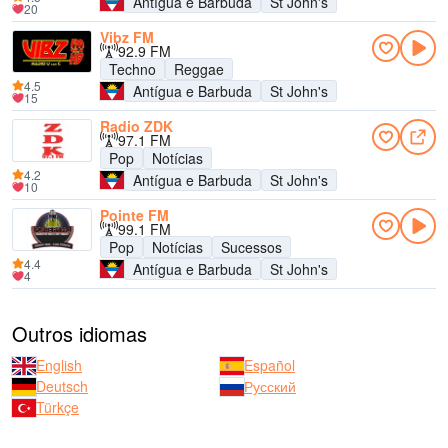
Antígua e Barbuda
St John's
20
Vibz FM
92.9 FM
Techno
Reggae
4.5
Antígua e Barbuda
St John's
15
Radio ZDK
97.1 FM
Pop
Notícias
4.2
Antígua e Barbuda
St John's
10
Pointe FM
99.1 FM
Pop
Notícias
Sucessos
4.4
Antígua e Barbuda
St John's
4
Outros idiomas
English
Español
Deutsch
Русский
Türkçe