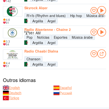
142
Skyrock Alger
R'n'b (Rhythm and blues)
Hip hop
Música árabe
4.6
Argélia
Argel
91
Radio Algerienne - Chaine 2
981 AM
Pop
Notícias
Esportes
Música árabe
3.3
Argélia
Argel
64
Radio Chaabi Dialna
Chanson
4.4
Argélia
Argel
51
Outros idiomas
English
Español
Deutsch
Русский
Türkçe