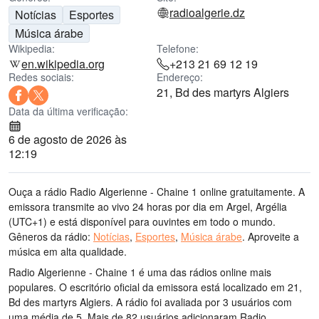
radioalgerie.dz
Notícias
Esportes
Música árabe
Wikipedia:
Telefone:
en.wikipedia.org
+213 21 69 12 19
Redes sociais:
Endereço:
21, Bd des martyrs Algiers
Data da última verificação:
6 de agosto de 2026 às
12:19
Ouça a rádio Radio Algerienne - Chaine 1 online gratuitamente. A
emissora transmite ao vivo 24 horas por dia
em Argel, Argélia
(UTC+1)
e está disponível para ouvintes em todo o mundo.
Gêneros da rádio:
Notícias
,
Esportes
,
Música árabe
.
Aproveite a
música
em alta qualidade
.
Radio Algerienne - Chaine 1 é uma das rádios online mais
populares
. O escritório oficial da emissora está localizado em 21,
Bd des martyrs Algiers
. A rádio foi avaliada por 3 usuários com
uma média de 5. Mais de 82 usuários adicionaram Radio