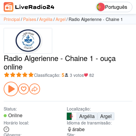
Português
Principal
Países
Argélia
Argel
Radio Algerienne - Chaine 1
Radio Algerienne - Chaine 1 - ouça
online
5
Classificação
:
3 votos
82
Status:
Localização:
Online
Argélia
Argel
Horário local:
Idioma de transmissão:
árabe
Gêneros:
Site: