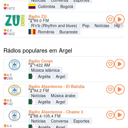
Notícias
Conversa
Esportes
4
Colômbia
Bogotá
1672
Radio ZU
89.0 FM
R'n'b (Rhythm and blues)
Pop
Notícias
Hip ho
4.4
Romênia
Bucareste
1602
Rádios populares em Argel
Radio Coran
1422 AM
Música islâmica
4.5
Argélia
Argel
286
Radio Algerienne - El Bahdja
94.2 FM
Notícias
Música árabe
4.6
Argélia
Argel
142
Radio Algerienne - Chaine 3
88.4-105.4 FM
Notícias
Conversa
Esportes
4.4
Argélia
Argel