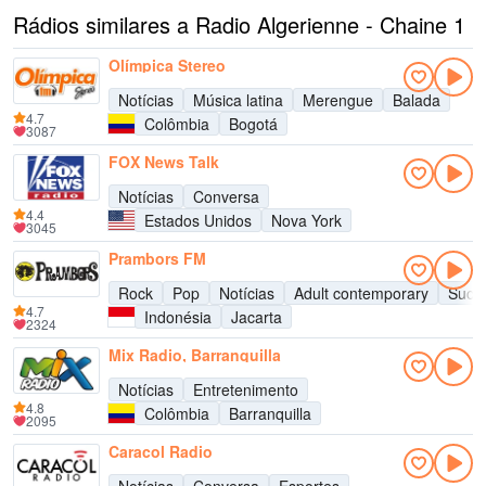
Rádios similares a Radio Algerienne - Chaine 1
Olímpica Stereo
Notícias
Música latina
Merengue
Balada
4.7
Colômbia
Bogotá
3087
FOX News Talk
Notícias
Conversa
4.4
Estados Unidos
Nova York
3045
Prambors FM
Rock
Pop
Notícias
Adult contemporary
Suce
4.7
Indonésia
Jacarta
2324
Mix Radio, Barranquilla
Notícias
Entretenimento
4.8
Colômbia
Barranquilla
2095
Caracol Radio