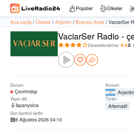
Popüler
Ülkeler
Ana sayfa
Ülkeler
Arjantin
Buenos Aires
VaciarSer 
VaciarSer Radio - çe
4.4
Derecelendirme
:
Durum:
Konum:
Çevrimdışı
Arjanti
Yayın dili:
Türler:
İspanyolca
Alternatif
Son kontrol tarihi:
6 Ağustos 2026 04:10