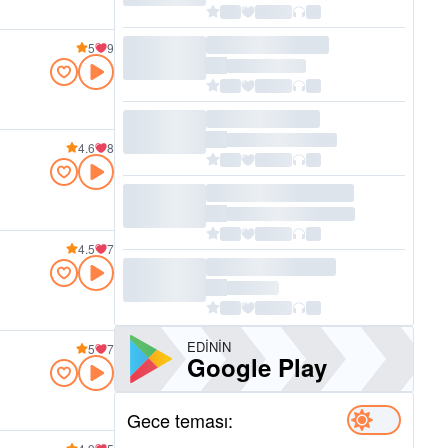
5
9
4.6
8
4.5
7
EDININ
5
7
Google Play
Gece teması: