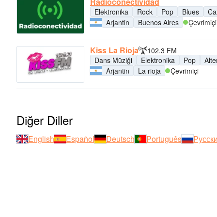
Radioconectividad
Elektronika
Rock
Pop
Blues
Ca
Arjantin
Buenos Aires
Çevrimiçi
Kiss La Rioja
102.3 FM
Dans Müziği
Elektronika
Pop
Alte
Arjantin
La rioja
Çevrimiçi
Diğer Diller
English
Español
Deutsch
Português
Русск