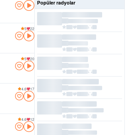
Popüler radyolar
5
22
5
20
4.6
17
4.6
12