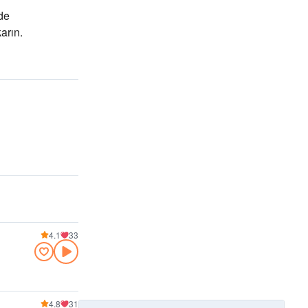
de
karın
.
4.1
33
4.8
31