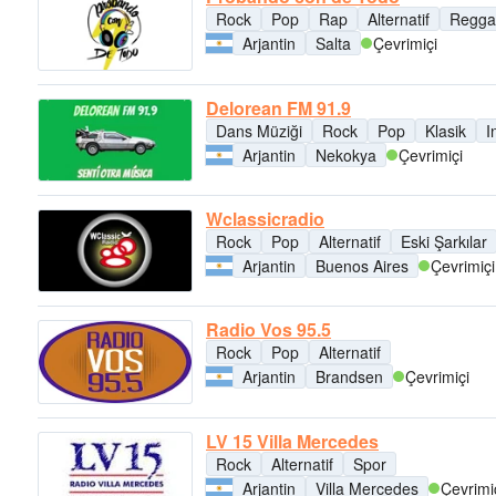
Rock
Pop
Rap
Alternatif
Regga
Arjantin
Salta
Çevrimiçi
Delorean FM 91.9
Dans Müziği
Rock
Pop
Klasik
I
Arjantin
Nekokya
Çevrimiçi
Wclassicradio
Rock
Pop
Alternatif
Eski Şarkılar
Arjantin
Buenos Aires
Çevrimiçi
Radio Vos 95.5
Rock
Pop
Alternatif
Arjantin
Brandsen
Çevrimiçi
LV 15 Villa Mercedes
Rock
Alternatif
Spor
Arjantin
Villa Mercedes
Çevrimi