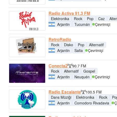
Radio Activa 91.3 FM
Elektronika
Rock
Pop
Caz
Alter
Arjantin
Tucumán
Çevrimiçi
RetroRadio
Rock
Disko
Pop
Alternatif
Arjantin
Salta
Çevrimiçi
Conecta2
90.7 FM
Rock
Alternatif
Gospel
Arjantin
Neuquén
Çevrimiçi
Radio Escalante
100.5 FM
Dans Müziği
Elektronika
Rock
Po
Arjantin
Comodoro Rivadavia
Ç