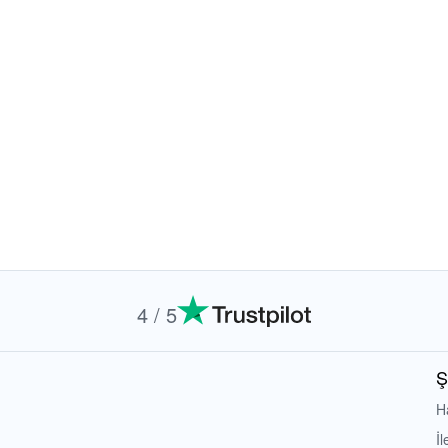
4 / 5
Ş
H
İl