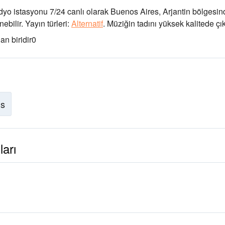
dyo istasyonu 7/24 canlı olarak
Buenos Aires, Arjantin bölgesin
ebilir.
Yayın türleri:
Alternatif
.
Müziğin tadını
yüksek kalitede çı
n biridir
0
is
ları