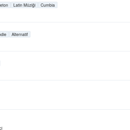
eton
Latin Müziği
Cumbia
ndie
Alternatif
çi