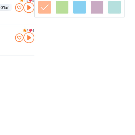
4.9
5
0'lar
80'ler
70'ler
60'lar
Funk
Spor
5
4