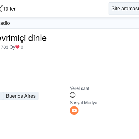
Türler
Radio
vrimiçi dinle
1783 Oy
0
Yerel saat:
n
Buenos Aires
Sosyal Medya: