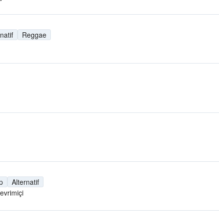
natif
Reggae
p
Alternatif
evrimiçi