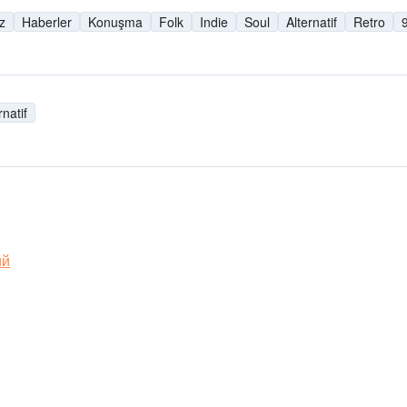
z
Haberler
Konuşma
Folk
Indie
Soul
Alternatif
Retro
9
rnatif
ий