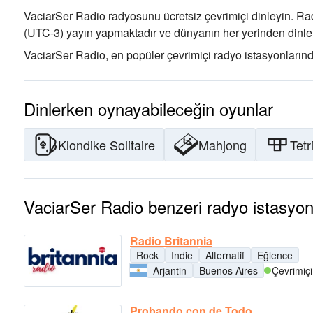
VaciarSer Radio radyosunu ücretsiz çevrimiçi dinleyin. Ra
(UTC-3)
yayın yapmaktadır ve dünyanın her yerinden dinlen
VaciarSer Radio, en popüler çevrimiçi radyo istasyonlarında
Dinlerken oynayabileceğin oyunlar
Klondike Solitaire
Mahjong
Tetr
VaciarSer Radio benzeri radyo istasyon
Radio Britannia
Rock
Indie
Alternatif
Eğlence
Arjantin
Buenos Aires
Çevrimiçi
Probando con de Todo