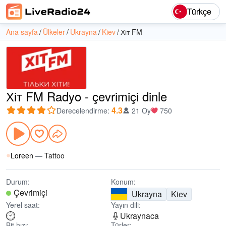
Türkçe
Ana sayfa
Ülkeler
Ukrayna
Kiev
Хіт FM
Хіт FM Radyo - çevrimiçi dinle
4.3
Derecelendirme
:
21 Oy
750
Loreen
—
Tattoo
Durum:
Konum:
Çevrimiçi
Ukrayna
Kiev
Yerel saat:
Yayın dili:
Ukraynaca
Bit hızı:
Türler: