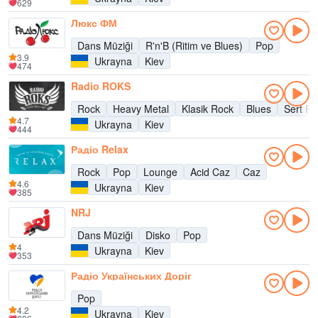
629
Люкс ФМ
Dans Müziği
R'n'B (Ritim ve Blues)
Pop
3.9
Ukrayna
Kiev
474
Radio ROKS
Rock
Heavy Metal
Klasik Rock
Blues
Sert R
4.7
Ukrayna
Kiev
444
Радіо Relax
Rock
Pop
Lounge
Acid Caz
Caz
4.6
Ukrayna
Kiev
385
NRJ
Dans Müziği
Disko
Pop
4
Ukrayna
Kiev
353
Радіо Українських Доріг
Pop
4.2
Ukrayna
Kiev