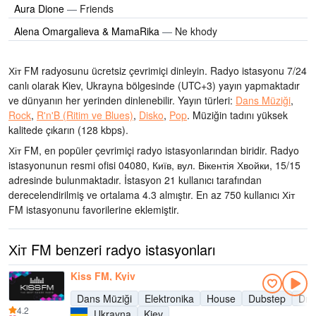
Aura Dione
—
Friends
Alena Omargalieva & MamaRika
—
Ne khody
Хіт FM radyosunu ücretsiz çevrimiçi dinleyin. Radyo istasyonu 7/24
canlı olarak
Kiev, Ukrayna bölgesinde
(UTC+3)
yayın yapmaktadır
ve dünyanın her yerinden dinlenebilir.
Yayın türleri:
Dans Müziği
,
Rock
,
R'n'B (Ritim ve Blues)
,
Disko
,
Pop
.
Müziğin tadını
yüksek
kalitede çıkarın
(128 kbps).
Хіт FM, en popüler çevrimiçi radyo istasyonlarından biridir
. Radyo
istasyonunun resmi ofisi 04080, Київ, вул. Вікентія Хвойки, 15/15
adresinde bulunmaktadır
. İstasyon 21 kullanıcı tarafından
derecelendirilmiş ve ortalama 4.3 almıştır. En az 750 kullanıcı Хіт
FM istasyonunu favorilerine eklemiştir.
Хіт FM benzeri radyo istasyonları
Kiss FM, Kyiv
Dans Müziği
Elektronika
House
Dubstep
Dru
4.2
Ukrayna
Kiev