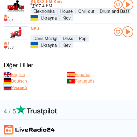
KEXXX FM Kiev
97.4 FM
Elektronika
House
Chill-out
Drum and Bass
5
Ukrayna
Kiev
381
NRJ
Dans Müziği
Disko
Pop
4
Ukrayna
Kiev
353
Diğer Diller
English
Español
Deutsch
Português
Русский
4 / 5