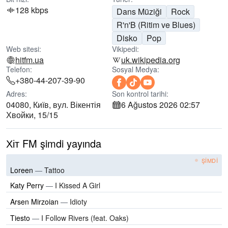
128 kbps
Dans Müziği
Rock
R'n'B (Ritim ve Blues)
Disko
Pop
Web sitesi:
Vikipedi:
hitfm.ua
uk.wikipedia.org
Telefon:
Sosyal Medya:
+380-44-207-39-90
Adres:
Son kontrol tarihi:
04080, Київ, вул. Вікентія
6 Ağustos 2026 02:57
Хвойки, 15/15
Хіт FM şimdi yayında
ŞIMDI
Loreen
—
Tattoo
Katy Perry
—
I Kissed A Girl
Arsen Mirzoian
—
Idioty
Tiesto
—
I Follow Rivers (feat. Oaks)