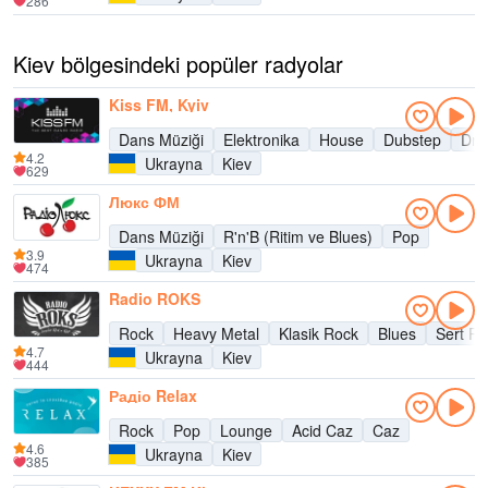
286
Kiev bölgesindeki popüler radyolar
Kiss FM, Kyiv
Dans Müziği
Elektronika
House
Dubstep
Dru
4.2
Ukrayna
Kiev
629
Люкс ФМ
Dans Müziği
R'n'B (Ritim ve Blues)
Pop
3.9
Ukrayna
Kiev
474
Radio ROKS
Rock
Heavy Metal
Klasik Rock
Blues
Sert R
4.7
Ukrayna
Kiev
444
Радіо Relax
Rock
Pop
Lounge
Acid Caz
Caz
4.6
Ukrayna
Kiev
385