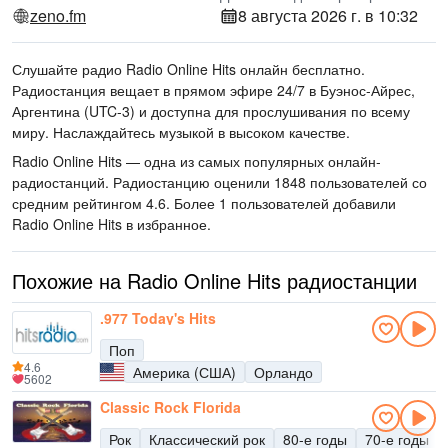
zeno.fm
8 августа 2026 г. в 10:32
Слушайте радио Radio Online Hits онлайн бесплатно.
Радиостанция вещает в прямом эфире 24/7
в Буэнос-Айрес,
Аргентина
(UTC-3)
и доступна для прослушивания по всему
миру.
Наслаждайтесь музыкой
в высоком качестве
.
Radio Online Hits — одна из самых популярных онлайн-
радиостанций
. Радиостанцию оценили 1848 пользователей со
средним рейтингом 4.6. Более 1 пользователей добавили
Radio Online Hits в избранное.
Похожие на Radio Online Hits радиостанции
.977 Today's Hits
Поп
4.6
Америка (США)
Орландо
5602
Classic Rock Florida
Рок
Классический рок
80-е годы
70-е годы