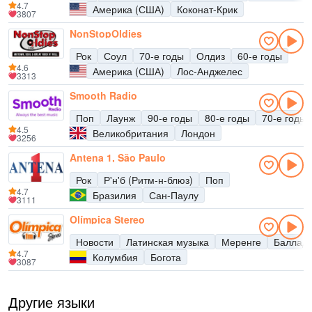
4.7
Америка (США)
Коконат-Крик
3807
NonStopOldies
Рок
Соул
70-е годы
Олдиз
60-е годы
4.6
Америка (США)
Лос-Анджелес
3313
Smooth Radio
Поп
Лаунж
90-е годы
80-е годы
70-е годы
4.5
Великобритания
Лондон
3256
Antena 1, São Paulo
Рок
Р'н'б (Ритм-н-блюз)
Поп
4.7
Бразилия
Сан-Паулу
3111
Olímpica Stereo
Новости
Латинская музыка
Меренге
Баллад
4.7
Колумбия
Богота
3087
Другие языки