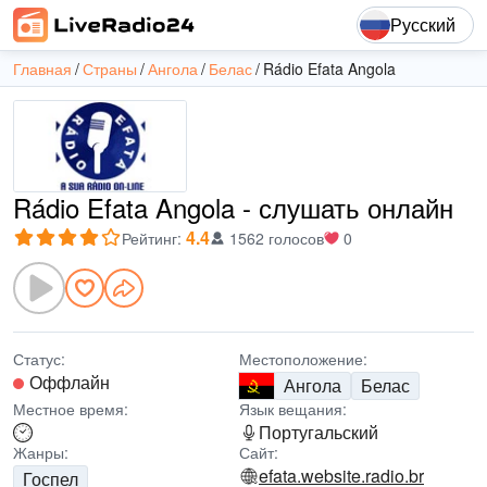
Русский
Главная
Страны
Ангола
Белас
Rádio Efata Angola
Rádio Efata Angola - слушать онлайн
4.4
Рейтинг
:
1562 голосов
0
Статус:
Местоположение:
Оффлайн
Ангола
Белас
Местное время:
Язык вещания:
Португальский
Жанры:
Сайт:
efata.website.radio.br
Госпел