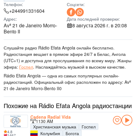
Телефон:
Соцсети:
+244991331604
Адрес:
Дата последней проверки:
Avª 21 de Janeiro Morro-
8 августа 2026 г. в 20:08
Bento II
Слушайте радио Rádio Efata Angola онлайн бесплатно.
Радиостанция вещает в прямом эфире 24/7
в Белас, Ангола
(UTC+1)
и доступна для прослушивания по всему миру.
Жанры
эфира:
Госпел
.
Наслаждайтесь музыкой
в высоком качестве
.
Rádio Efata Angola — одна из самых популярных онлайн-
радиостанций
. Официальный офис расположен по адресу: Avª
21 de Janeiro Morro-Bento II
0
Похожие на Rádio Efata Angola радиостанции
Cadena Radial Vida
1130 AM
Христианская музыка
Госпел
4.8
Колумбия
Богота
1467