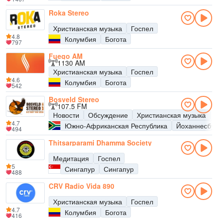
Roka Stereo
Христианская музыка
Госпел
4.8
Колумбия
Богота
797
Fuego AM
1130 AM
Христианская музыка
Госпел
4.6
Колумбия
Богота
542
Bosveld Stereo
107.5 FM
Новости
Обсуждение
Христианская музыка
4.7
Южно-Африканская Республика
Йоханнесбур
494
Thitsarparami Dhamma Society
Медитация
Госпел
5
Сингапур
Сингапур
488
CRV Radio Vida 890
Христианская музыка
Госпел
4.7
Колумбия
Богота
416